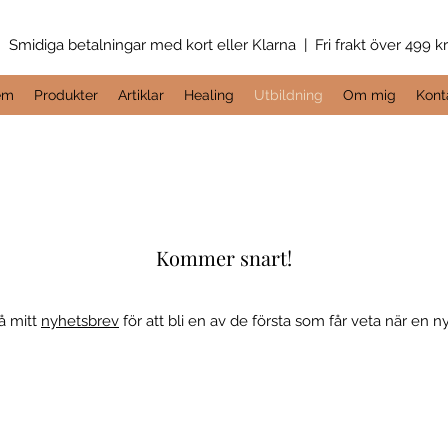
Smidiga betalningar med kort eller Klarna | Fri frakt över 499 k
em
Produkter
Artiklar
Healing
Utbildning
Om mig
Kont
Kommer snart!
å mitt
nyhetsbrev
för att bli en av de första som får veta när en n