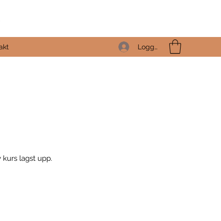
r
Logga in
akt
y kurs lagst upp.