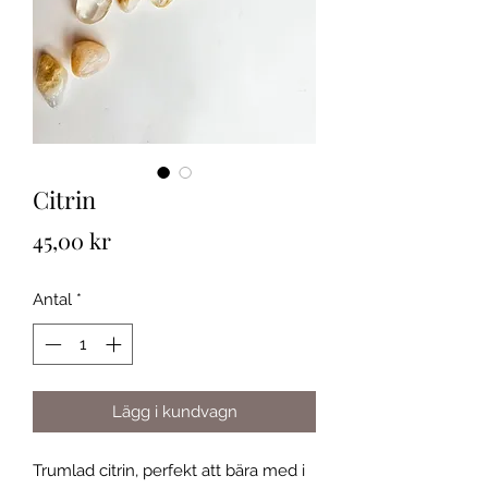
Citrin
Pris
45,00 kr
Antal
*
Lägg i kundvagn
Trumlad citrin, perfekt att bära med i