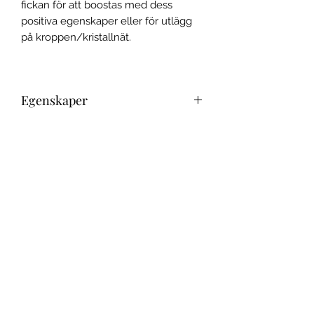
fickan för att boostas med dess
positiva egenskaper eller för utlägg
på kroppen/kristallnät.
Egenskaper
Citrin är en kristall för glädje och
positivitet som lyser upp vårt sinne.
Den hjälper till att stärka
självförtroendet och får oss att röra
oss framåt i livet med hoppfullhet
och optimism.
I step into my power with joy and
confidence