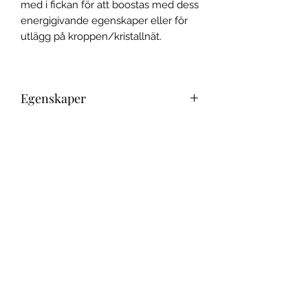
med i fickan för att boostas med dess
energigivande egenskaper eller för
utlägg på kroppen/kristallnät.
Egenskaper
Grön aventurin är en kristall för att
öppna upp för hjärtats önskningar
och bjuda in det du du drömmer om.
I am open for my heart's wishes